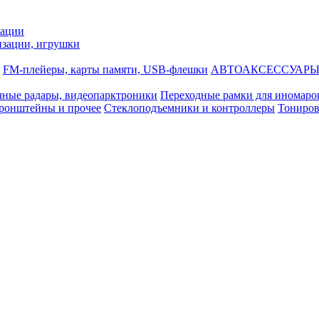
зации
зации, игрушки
FM-плейеры, карты памяти, USB-флешки
АВТОАКСЕССУАР
чные радары, видеопарктроники
Переходные рамки для иномаро
кронштейны и прочее
Стеклоподъемники и контроллеры
Тониров