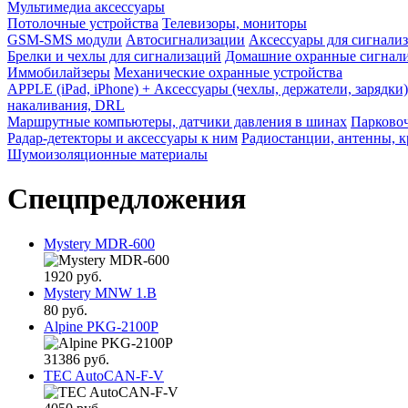
Мультимедиа аксессуары
Потолочные устройства
Телевизоры, мониторы
GSM-SMS модули
Автосигнализации
Аксессуары для сигнали
Брелки и чехлы для сигнализаций
Домашние охранные сигнали
Иммобилайзеры
Механические охранные устройства
APPLE (iPad, iPhone) + Аксессуары (чехлы, держатели, зарядки)
накаливания, DRL
Маршрутные компьютеры, датчики давления в шинах
Парково
Радар-детекторы и аксессуары к ним
Радиостанции, антенны, 
Шумоизоляционные материалы
Спецпредложения
Mystery MDR-600
1920 руб.
Mystery MNW 1.B
80 руб.
Alpine PKG-2100P
31386 руб.
TEC AutoCAN-F-V