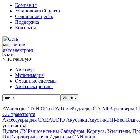
Компания
Установочный центр
Сервисный центр
Поддержка
Контакты
< на главную
Автозвук
Мультимедиa
Охранные системы
Автоэлектроника
Искать
AV-центры 1DIN
CD и DVD -чейнджеры
CD, MP3-ресиверы 1
CD-транспорта
Аксессуары для CARAUDIO
Акустика
Акустика Hi-End
Влаго
устройства
Пульты ДУ
Радиоантенны
Сабвуферы. Корпуса.
Усилители. Пр
DVD-проигрыватели
Адаптеры CAN шины