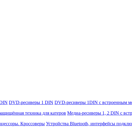
 DIN
DVD-ресиверы 1 DIN
DVD-ресиверы 1DIN с встроенным м
защищённая техника для катеров
Медиа-ресиверы 1, 2 DIN с вс
оцессоры. Кроссоверы
Устройства Bluetooth, интерфейсы подкл