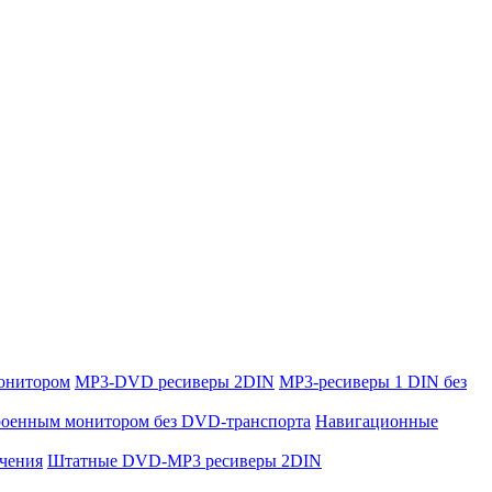
онитором
MP3-DVD ресиверы 2DIN
MP3-ресиверы 1 DIN без
троенным монитором без DVD-транспорта
Навигационные
ючения
Штатные DVD-MP3 ресиверы 2DIN