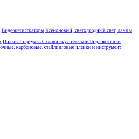
Ы
Видеорегистраторы
Ксеноновый, светодиодный свет, лампы
к
Полки. Подиумы. Стойки акустические Подлокотники
очные, карбоновые, стайлинговые пленки и инструмент