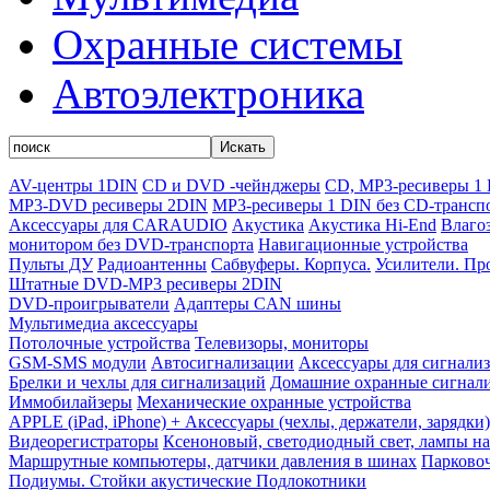
Охранные системы
Автоэлектроника
Искать
AV-центры 1DIN
CD и DVD -чейнджеры
CD, MP3-ресиверы 1
MP3-DVD ресиверы 2DIN
MP3-ресиверы 1 DIN без CD-трансп
Аксессуары для CARAUDIO
Акустика
Акустика Hi-End
Влаго
монитором без DVD-транспорта
Навигационные устройства
Пульты ДУ
Радиоантенны
Сабвуферы. Корпуса.
Усилители. Пр
Штатные DVD-MP3 ресиверы 2DIN
DVD-проигрыватели
Адаптеры CAN шины
Мультимедиа аксессуары
Потолочные устройства
Телевизоры, мониторы
GSM-SMS модули
Автосигнализации
Аксессуары для сигнали
Брелки и чехлы для сигнализаций
Домашние охранные сигнали
Иммобилайзеры
Механические охранные устройства
APPLE (iPad, iPhone) + Аксессуары (чехлы, держатели, зарядки)
Видеорегистраторы
Ксеноновый, светодиодный свет, лампы н
Маршрутные компьютеры, датчики давления в шинах
Парково
Подиумы. Стойки акустические Подлокотники