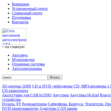
Компания
Установочный центр
Сервисный центр
Поддержка
Контакты
< на главную
Автозвук
Мультимедиa
Охранные системы
Автоэлектроника
Искать
AV-центры 1DIN
CD и DVD -чейнджеры
CD, MP3-ресиверы 1
CD-транспорта
Аксессуары для CARAUDIO
Акустика
Акустика Hi-End
Влаго
устройства
Пульты ДУ
Радиоантенны
Сабвуферы. Корпуса.
Усилители. Пр
DVD-проигрыватели
Адаптеры CAN шины