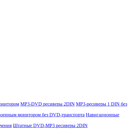
онитором
MP3-DVD ресиверы 2DIN
MP3-ресиверы 1 DIN без
троенным монитором без DVD-транспорта
Навигационные
ючения
Штатные DVD-MP3 ресиверы 2DIN