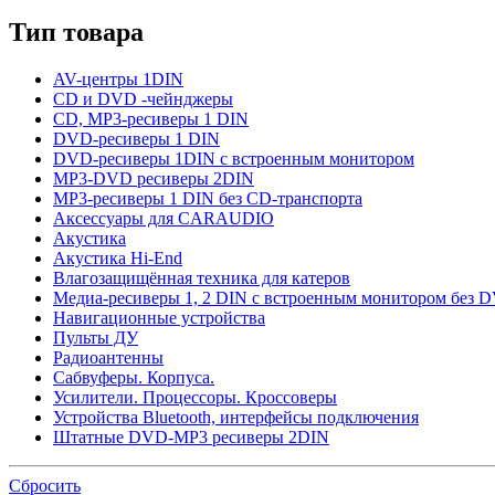
Тип товара
AV-центры 1DIN
CD и DVD -чейнджеры
CD, MP3-ресиверы 1 DIN
DVD-ресиверы 1 DIN
DVD-ресиверы 1DIN с встроенным монитором
MP3-DVD ресиверы 2DIN
MP3-ресиверы 1 DIN без CD-транспорта
Аксессуары для CARAUDIO
Акустика
Акустика Hi-End
Влагозащищённая техника для катеров
Медиа-ресиверы 1, 2 DIN с встроенным монитором без 
Навигационные устройства
Пульты ДУ
Радиоантенны
Сабвуферы. Корпуса.
Усилители. Процессоры. Кроссоверы
Устройства Bluetooth, интерфейсы подключения
Штатные DVD-MP3 ресиверы 2DIN
Сбросить