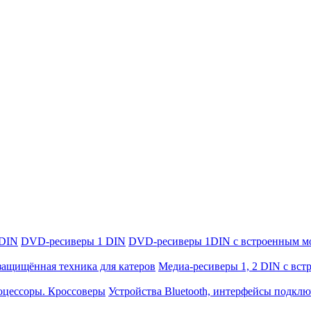
 DIN
DVD-ресиверы 1 DIN
DVD-ресиверы 1DIN с встроенным м
защищённая техника для катеров
Медиа-ресиверы 1, 2 DIN с вс
оцессоры. Кроссоверы
Устройства Bluetooth, интерфейсы подкл