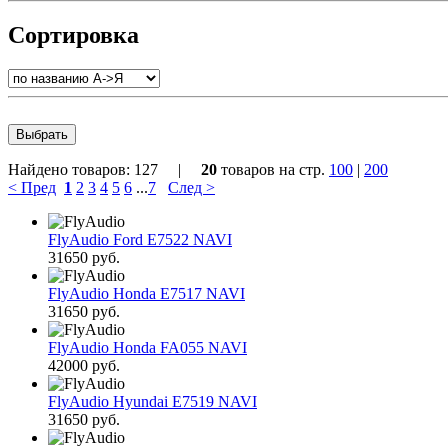
Сортировка
Найдено товаров:
127
|
20
товаров на стр.
100
|
200
< Пред
1
2
3
4
5
6
...
7
След >
FlyAudio Ford E7522 NAVI
31650 руб.
FlyAudio Honda E7517 NAVI
31650 руб.
FlyAudio Honda FA055 NAVI
42000 руб.
FlyAudio Hyundai E7519 NAVI
31650 руб.