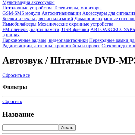
Мультимедиа аксессуары
Потолочные устройства
Телевизоры, мониторы
GSM-SMS модули
Автосигнализации
Аксессуары для сигнали
Брелки и чехлы для сигнализаций
Домашние охранные сигнали
Иммобилайзеры
Механические охранные устройства
FM-плейеры, карты памяти, USB-флешки
АВТОАКСЕССУАР
в шинах
Парковочные радары, видеопарктроники
Переходные рамки дл
Радиостанции, антенны, кронштейны и прочее
Стеклоподъемн
Автозвук / Штатные DVD-MP
Сбросить все
Фильтры
Сбросить
Название
Искать