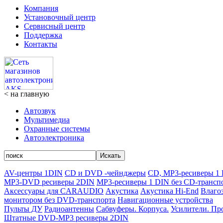
Компания
Установочный центр
Сервисный центр
Поддержка
Контакты
< на главную
Автозвук
Мультимедиa
Охранные системы
Автоэлектроника
Искать
AV-центры 1DIN
CD и DVD -чейнджеры
CD, MP3-ресиверы 1
MP3-DVD ресиверы 2DIN
MP3-ресиверы 1 DIN без CD-трансп
Аксессуары для CARAUDIO
Акустика
Акустика Hi-End
Влаго
монитором без DVD-транспорта
Навигационные устройства
Пульты ДУ
Радиоантенны
Сабвуферы. Корпуса.
Усилители. Пр
Штатные DVD-MP3 ресиверы 2DIN