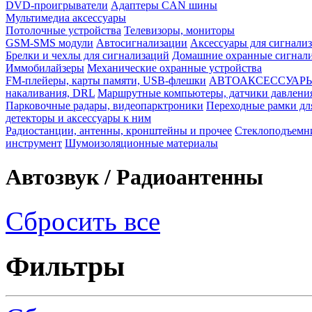
DVD-проигрыватели
Адаптеры CAN шины
Мультимедиа аксессуары
Потолочные устройства
Телевизоры, мониторы
GSM-SMS модули
Автосигнализации
Аксессуары для сигнали
Брелки и чехлы для сигнализаций
Домашние охранные сигнали
Иммобилайзеры
Механические охранные устройства
FM-плейеры, карты памяти, USB-флешки
АВТОАКСЕССУАР
накаливания, DRL
Маршрутные компьютеры, датчики давлени
Парковочные радары, видеопарктроники
Переходные рамки дл
детекторы и аксессуары к ним
Радиостанции, антенны, кронштейны и прочее
Стеклоподъемн
инструмент
Шумоизоляционные материалы
Автозвук / Радиоантенны
Сбросить все
Фильтры