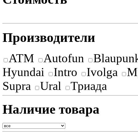
Производители
ATM
Autofun
Blaupun
Hyundai
Intro
Ivolga
M
Supra
Ural
Триада
Наличие товара