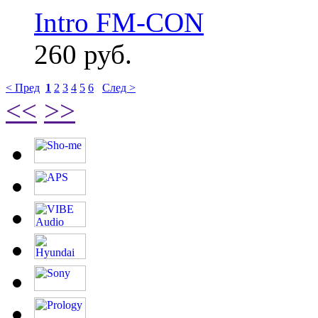
Intro FM-CON
260 руб.
< Пред
1
2
3
4
5
6
След >
<<
>>