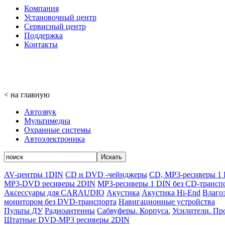
Компания
Установочный центр
Сервисный центр
Поддержка
Контакты
< на главную
Автозвук
Мультимедиa
Охранные системы
Автоэлектроника
Искать
AV-центры 1DIN
CD и DVD -чейнджеры
CD, MP3-ресиверы 1
MP3-DVD ресиверы 2DIN
MP3-ресиверы 1 DIN без CD-трансп
Аксессуары для CARAUDIO
Акустика
Акустика Hi-End
Влаго
монитором без DVD-транспорта
Навигационные устройства
Пульты ДУ
Радиоантенны
Сабвуферы. Корпуса.
Усилители. Пр
Штатные DVD-MP3 ресиверы 2DIN