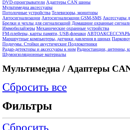
DVD-проигрыватели
Адаптеры CAN шины
Мультимедиа аксессуары
Потолочные устройства
Телевизоры, мониторы
Автосигнализации
Автосигнализации GSM-SMS
Аксессуары д
Брелки и чехлы для сигнализаций
Домашние охранные сигнал
Иммобилайзеры
Механические охранные устройства
FM-плейеры, карты памяти, USB-флешки
АВТОАКСЕССУАР
Маршрутные компьютеры, датчики давления в шинах
Парково
Подиумы. Стойки акустические Подлокотники
Радар-детекторы и аксессуары к ним
Радиостанции, антенны, 
Шумоизоляционные материалы
Мультимедиа / Адаптеры CA
Сбросить все
Фильтры
Сбросить