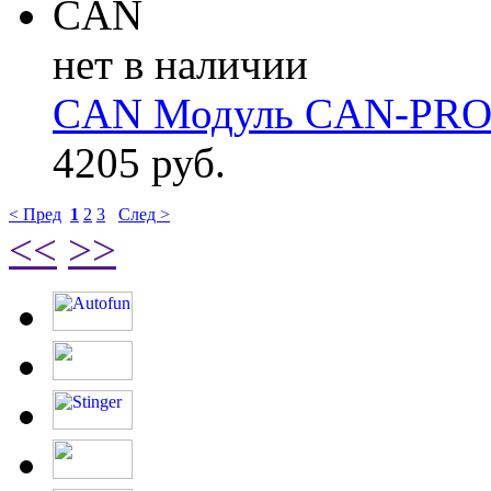
нет в наличии
CAN Модуль CAN-PR
4205 руб.
< Пред
1
2
3
След >
<<
>>